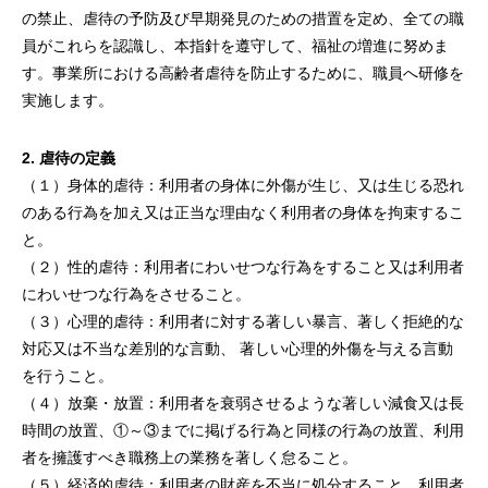
の禁止、虐待の予防及び早期発見のための措置を定め、全ての職
員がこれらを認識し、本指針を遵守して、福祉の増進に努めま
す。事業所における高齢者虐待を防止するために、職員へ研修を
実施します。
2. 虐待の定義
（１）身体的虐待：利用者の身体に外傷が生じ、又は生じる恐れ
のある行為を加え又は正当な理由なく利用者の身体を拘束するこ
と。
（２）性的虐待：利用者にわいせつな行為をすること又は利用者
にわいせつな行為をさせること。
（３）心理的虐待：利用者に対する著しい暴言、著しく拒絶的な
対応又は不当な差別的な言動、 著しい心理的外傷を与える言動
を行うこと。
（４）放棄・放置：利用者を衰弱させるような著しい減食又は長
時間の放置、①～③までに掲げる行為と同様の行為の放置、利用
者を擁護すべき職務上の業務を著しく怠ること。
（５）経済的虐待：利用者の財産を不当に処分すること、利用者