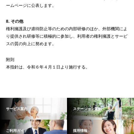
ームページに公表します。
8. その他
権利擁護及び虐待防止等のための内部研修のほか、外部機関によ
り提供され研修等に積極的に参加し、利用者の権利擁護とサービ
スの質の向上に努めます。
附則
本指針は、令和６年４月１日より施行する。
サービス案内
ステーション案内
ご利用ガイド
採用情報