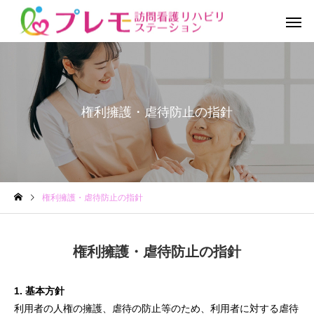
権利擁護・虐待防止の指針
サービス案内 プ
訪問看護を
レモの訪問看護
には
権利擁護・虐待防止の指針
権利擁護・虐待防止の指針
1. 基本方針
利用者の人権の擁護、虐待の防止等のため、利用者に対する虐待